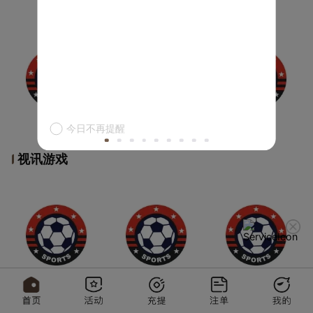
今日不再提醒
视讯游戏